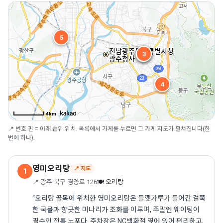
5
1
3
2
4
4km
📍 번호 핀 = 아래 순위 위치. 목록에서 가게를 누르면 그 가게 지도가 펼쳐집니다(한
번에 하나).
영미오리탕
📍 지도
1
📍 광주 북구 경양로 126
🍽 오리탕
“오리탕 골목에 위치한 영미오리탕은 들깻가루가 들어간 걸쭉
한 국물과 향긋한 미나리가 조화를 이루며, 주말엔 웨이팅이
필수인 전통 노포다. 주차장은 NC백화점 옆에 있어 편리하고,