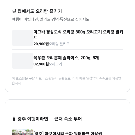
🛒 집에서도 오리탕 즐기기
여행이 어렵다면, 밀키트·양념·특산으로 집에서도.
머그바 경상도식 오리탕 800g 오리고기 오리탕 밀키
트
20,900원
오리탕 밀키트
목우촌 오리훈제 슬라이스, 200g, 8개
32,900원
오리고기
이 포스팅은 쿠팡 파트너스 활동의 일환으로, 이에 따른 일정액의 수수료를 제공받
습니다.
🧳 광주 여행이라면 — 근처 숙소·투어
[광주] 아쿠아시티 스파 워터파크 이용권