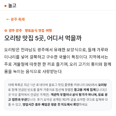
●
놀고
← 광주 축제
🍲 광주 광주 · 향토음식 맛집 여행
오리탕 맛집 5곳, 어디서 먹을까
오리탕은 전라남도 광주에서 유래한 보양식으로, 들깨 가루와
미나리를 넣어 걸쭉하고 구수한 국물이 특징이다. 지역에서는
주로 겨울철에 따뜻한 한 끼로 즐기며, 오리 고기의 풍미와 함께
몸을 녹이는 음식으로 사랑받는다.
아래 목록은 최근 1년 내 네이버 블로그·맛집 플랫폼·커뮤니티·SNS에서
오리탕
로 함께 언급된 빈도를 출처 가중치로 합산해 정렬한
참고용 자체 집계
입니다(2
곳 이상 출처에서 언급된 가게만).
객관적 우열이나 공식 평가가 아니며, 유료 광
고·협찬과 무관
합니다. 후기 요약은 공개된 제3자 글을 요약한 것으로 실제와 다
를 수 있고,
영업시간·휴무·폐업은 방문 전 지도에서 확인
하세요.