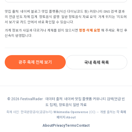
맛집 출처: 네이버 블로그·맛집 플랫폼(식신·다이닝코드 등)·커뮤니티·SNS 검색 결과
의 언급 빈도 자체 집계. 향토음식 설명: 일반 향토음식 자료 요약. 가게 위치는 ‘지도에
서 보기’로 카드 안에서 바로 확인할 수 있습니다.
가게 정보가 사실과 다르거나 게재를 원치 않으시면
정정·삭제 요청
해 주세요. 확인 후
신속히 반영합니다.
광주 축제 전체 보기
국내 축제 목록
© 2026 FestivalRader
· 데이터 출처: 네이버·맛집 플랫폼·커뮤니티 검색(언급 빈
도 집계), 향토음식 일반 자료
축제 사진: 한국관광공사(공공누리)·
Wikimedia
·
Openverse
(CC) — 개별 출처는
각 축제
페이지·About
About
Privacy
Terms
Contact