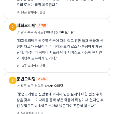
오리 로스가 리필 제공된다.”
🔎 24곳 출처에서 언급
태화오리탕
📍 지도
2
📍 광주 북구 중가로37번길 30-4
🍽 오리탕
“태화오리탕은 광주역 인근에 자리 잡고 진한 들깨 국물과 신
선한 재료가 돋보이며, 미나리와 오리 로스가 풍성하게 제공
된다. 가성비가 뛰어나며 포장·택배 서비스도 가능해 현지인
과 여행객 모두에게 인기다.”
🔎 13곳 출처에서 언급
풍년오리탕
📍 지도
3
📍 광주 북구 경양로 125
🍽 오리탕
“풍년오리탕은 신안동에 위치해 넓은 실내와 대형 전용 주차
장을 갖추고, 미나리를 듬뿍 넣은 국물이 특징이다. 현지인 추
천 맛집으로 방송에도 소개돼 방문객이 꾸준히 찾는다.”
🔎 4곳 출처에서 언급