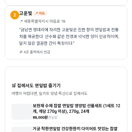
고운빛
📍 지도
2
📍 세종특별자치시 마음로 78
“금남면 영대리에 자리한 고운빛은 진한 향의 연잎밥과 전통
차를 제공한다. 산수화 같은 전경과 넉넉한 양이 인상적이며,
달지 않은 깔끔한 간이 특징이다.”
🔎 4곳 출처에서 언급
🛒 집에서도 연잎밥 즐기기
여행이 어렵다면, 밀키트·양념·특산으로 집에서도.
보현재 수제 찹쌀 연잎밥 영양밥 선물세트 (1세트 12
개, 개당 270g 이상), 270g, 24개
88,000원
연잎밥
거궁 착한연잎밥 건강한한끼 다이어트 맛있는 찹쌀