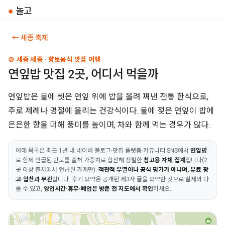
●
놀고
← 세종 축제
🍲 세종 세종 · 향토음식 맛집 여행
연잎밥 맛집 2곳, 어디서 먹을까
연잎밥은 물에 씻은 연잎 위에 밥을 올려 쪄낸 전통 한식으로,
주로 제례나 명절에 올리는 건강식이다. 물에 젖은 연잎이 밥에
은은한 향을 더해 풍미를 높이며, 차와 함께 먹는 경우가 많다.
아래 목록은 최근 1년 내 네이버 블로그·맛집 플랫폼·커뮤니티·SNS에서
연잎밥
로 함께 언급된 빈도를 출처 가중치로 합산해 정렬한
참고용 자체 집계
입니다(2
곳 이상 출처에서 언급된 가게만).
객관적 우열이나 공식 평가가 아니며, 유료 광
고·협찬과 무관
합니다. 후기 요약은 공개된 제3자 글을 요약한 것으로 실제와 다
를 수 있고,
영업시간·휴무·폐업은 방문 전 지도에서 확인
하세요.