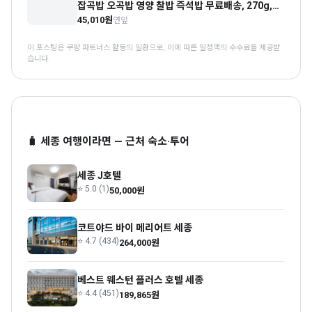
잡곡밥 오곡밥 영양 찰밥 즉석밥 무료배송, 270g,
12개
45,010원
연잎
이 포스팅은 쿠팡 파트너스 활동의 일환으로, 이에 따른 일정액의 수수료를 제공받
습니다.
🧳 세종 여행이라면 — 근처 숙소·투어
세종 J호텔
⭐ 5.0 (1)
50,000원
코트야드 바이 메리어트 세종
⭐ 4.7 (434)
264,000원
베스트 웨스턴 플러스 호텔 세종
⭐ 4.4 (451)
189,865원