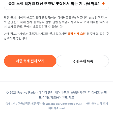
축제 노점 먹거리 대신 연잎밥 맛집에서 먹는 게 나을까요?
맛집 출처: 네이버 블로그·맛집 플랫폼(식신·다이닝코드 등)·커뮤니티·SNS 검색 결과
의 언급 빈도 자체 집계. 향토음식 설명: 일반 향토음식 자료 요약. 가게 위치는 ‘지도에
서 보기’로 카드 안에서 바로 확인할 수 있습니다.
가게 정보가 사실과 다르거나 게재를 원치 않으시면
정정·삭제 요청
해 주세요. 확인 후
신속히 반영합니다.
세종 축제 전체 보기
국내 축제 목록
© 2026 FestivalRader
· 데이터 출처: 네이버·맛집 플랫폼·커뮤니티 검색(언급 빈
도 집계), 향토음식 일반 자료
축제 사진: 한국관광공사(공공누리)·
Wikimedia
·
Openverse
(CC) — 개별 출처는
각 축제
페이지·About