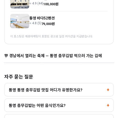
⭐ 4.9 (44)
100,000원
통영 바다52펜션
⭐ 4.8 (5)
79,000원
이 포스팅은 제휴마케팅이 포함된 광고로 일정 커미션을 지급받습니다.
사천시 삼천포항 자연산
통영한산대첩축제
밀양 수퍼 페스티벌
전어축제
🎊 경남에서 열리는 축제 — 통영 충무김밥 먹으러 가는 김에
통영 · 8.12~8.16
밀양 · 8.7~8.9
사천 · 8.20~8.23
🎊
자주 묻는 질문
통영 통영 충무김밥 맛집 어디가 유명한가요?
통영 충무김밥는 어떤 음식인가요?