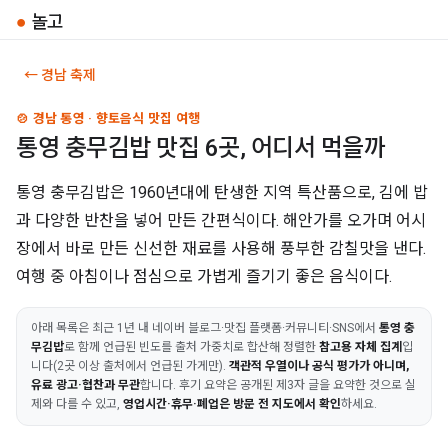
●
놀고
← 경남 축제
🍲 경남 통영 · 향토음식 맛집 여행
통영 충무김밥 맛집 6곳, 어디서 먹을까
통영 충무김밥은 1960년대에 탄생한 지역 특산품으로, 김에 밥
과 다양한 반찬을 넣어 만든 간편식이다. 해안가를 오가며 어시
장에서 바로 만든 신선한 재료를 사용해 풍부한 감칠맛을 낸다.
여행 중 아침이나 점심으로 가볍게 즐기기 좋은 음식이다.
아래 목록은 최근 1년 내 네이버 블로그·맛집 플랫폼·커뮤니티·SNS에서
통영 충
무김밥
로 함께 언급된 빈도를 출처 가중치로 합산해 정렬한
참고용 자체 집계
입
니다(2곳 이상 출처에서 언급된 가게만).
객관적 우열이나 공식 평가가 아니며,
유료 광고·협찬과 무관
합니다. 후기 요약은 공개된 제3자 글을 요약한 것으로 실
제와 다를 수 있고,
영업시간·휴무·폐업은 방문 전 지도에서 확인
하세요.