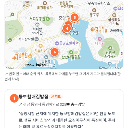
5
1
4
3
2
6
250m
📍 번호 핀 = 아래 순위 위치. 목록에서 가게를 누르면 그 가게 지도가 펼쳐집니다(한
번에 하나).
뚱보할매김밥집
📍 지도
1
📍 경남 통영시 통영해안로 325
🍽 충무김밥
“중앙시장 근처에 위치한 뚱보할매김밥집은 50년 전통 노포
로, 셀프 서비스 방식과 매콤한 오징어무침이 특징이며, 주차
는 매장 앞 유료노상주차장을 이용한다.”