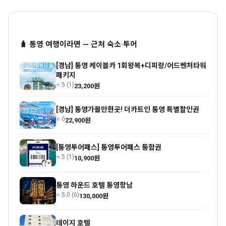
🧳 통영 여행이라면 — 근처 숙소·투어
[경남] 통영 케이블카 1회왕복+디피랑/어드벤처타워
패키지
⭐ 5 (1)
23,200원
[경남] 통영가볼만한곳! 더카트인 통영 특별할인권
⭐ 0
22,900원
[통영투어패스] 통영투어패스 통합권
⭐ 5 (1)
10,900원
통영 하운드 호텔 통영항남
⭐ 5.0 (6)
130,000원
데이지 호텔