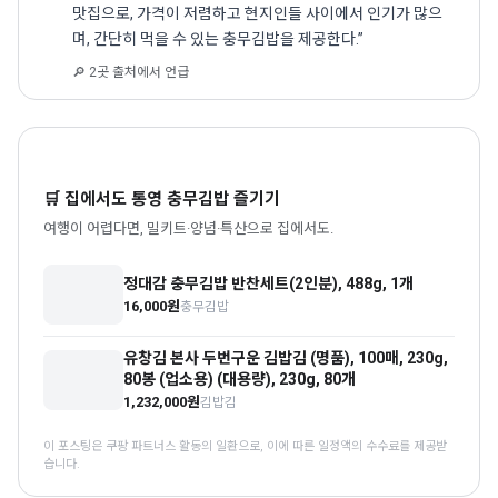
맛집으로, 가격이 저렴하고 현지인들 사이에서 인기가 많으
며, 간단히 먹을 수 있는 충무김밥을 제공한다.”
🔎 2곳 출처에서 언급
🛒 집에서도 통영 충무김밥 즐기기
여행이 어렵다면, 밀키트·양념·특산으로 집에서도.
정대감 충무김밥 반찬세트(2인분), 488g, 1개
16,000원
충무김밥
유창김 본사 두번구운 김밥김 (명품), 100매, 230g,
80봉 (업소용) (대용량), 230g, 80개
1,232,000원
김밥김
이 포스팅은 쿠팡 파트너스 활동의 일환으로, 이에 따른 일정액의 수수료를 제공받
습니다.