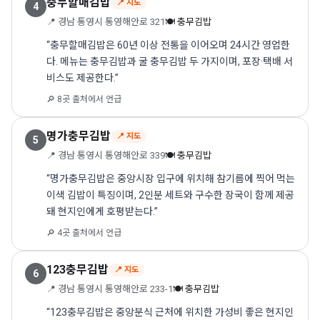
충무할매김밥
📍 지도
4
📍 경남 통영시 통영해안로 321
🍽 충무김밥
“충무할매김밥은 60년 이상 전통을 이어오며 24시간 영업한
다. 메뉴는 충무김밥과 굴 충무김밥 두 가지이며, 포장·택배 서
비스도 제공한다.”
🔎 8곳 출처에서 언급
명가충무김밥
📍 지도
5
📍 경남 통영시 통영해안로 339
🍽 충무김밥
“명가충무김밥은 중앙시장 입구에 위치해 참기름에 찍어 먹는
이색 김밥이 특징이며, 2인분 세트와 구수한 장국이 함께 제공
돼 현지인에게 호평받는다.”
🔎 4곳 출처에서 언급
123충무김밥
📍 지도
6
📍 경남 통영시 통영해안로 233-1
🍽 충무김밥
“123충무김밥은 중앙분식 근처에 위치한 가성비 좋은 현지인