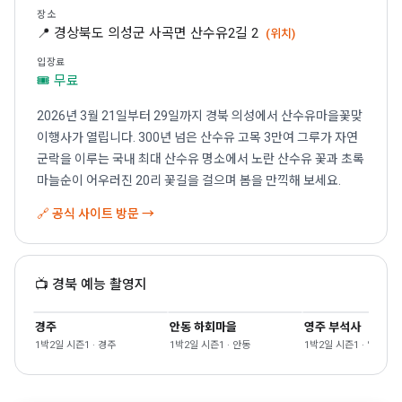
장소
📍 경상북도 의성군 사곡면 산수유2길 2
(위치)
입장료
🎟 무료
2026년 3월 21일부터 29일까지 경북 의성에서 산수유마을꽃맞
이행사가 열립니다. 300년 넘은 산수유 고목 3만여 그루가 자연
군락을 이루는 국내 최대 산수유 명소에서 노란 산수유 꽃과 초록
마늘순이 어우러진 20리 꽃길을 걸으며 봄을 만끽해 보세요.
🔗 공식 사이트 방문 →
📺 경북 예능 촬영지
경주
안동 하회마을
영주 부석사
1박2일 시즌1 · 경주
1박2일 시즌1 · 안동
1박2일 시즌1 · 영주