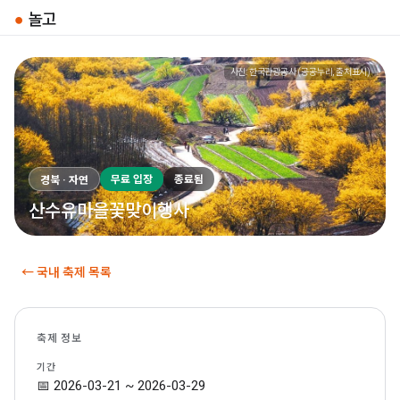
●
놀고
사진: 한국관광공사 (공공누리, 출처표시)
무료 입장
종료됨
경북 · 자연
산수유마을꽃맞이행사
← 국내 축제 목록
축제 정보
기간
📅 2026-03-21 ~ 2026-03-29