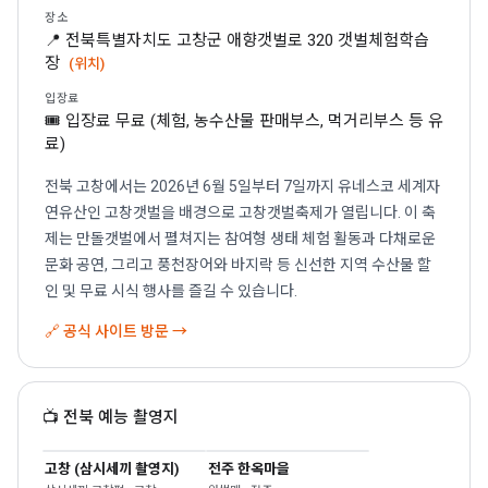
장소
📍 전북특별자치도 고창군 애향갯벌로 320 갯벌체험학습
장
(위치)
입장료
🎟 입장료 무료 (체험, 농수산물 판매부스, 먹거리부스 등 유
료)
전북 고창에서는 2026년 6월 5일부터 7일까지 유네스코 세계자
연유산인 고창갯벌을 배경으로 고창갯벌축제가 열립니다. 이 축
제는 만돌갯벌에서 펼쳐지는 참여형 생태 체험 활동과 다채로운
문화 공연, 그리고 풍천장어와 바지락 등 신선한 지역 수산물 할
인 및 무료 시식 행사를 즐길 수 있습니다.
🔗 공식 사이트 방문 →
📺 전북 예능 촬영지
고창 (삼시세끼 촬영지)
전주 한옥마을