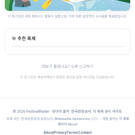
이 포스팅은 쿠팡 파트너스 활동의 일환으로, 이에 따른 일정액의 수수료를 제공받습니다.
전주 가맥축제
군산 국가유산 야행
전주독서대전
🎯 추천 축제
전북 · 8.6~8.8 · 전통문화
전북 · 8.14~8.22 · 전통문화
전북 · 9.11~9.13 · 전통문화
🎊
🎊
정보가 틀렸나요? 오류 신고하기
이 포스팅은 제휴마케팅이 포함된 광고로 일정 커미션을 지급받습니다.
© 2026 FestivalRader
· 데이터 출처: 한국관광공사, 각 축제 공식 사이트
축제 사진: 한국관광공사(공공누리)·
Wikimedia
·
Openverse
(CC) — 개별 출처는
각 축제
페이지·About
About
Privacy
Terms
Contact