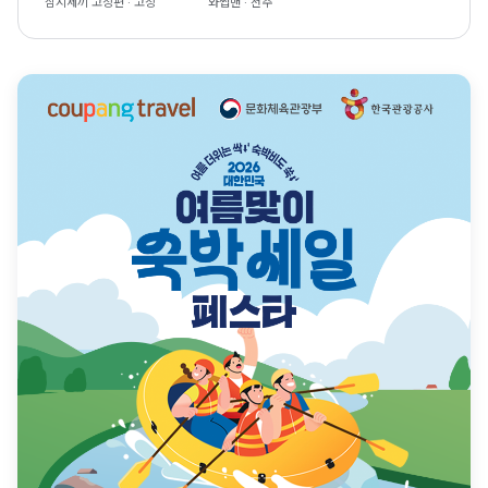
삼시세끼 고창편 · 고창
와썹맨 · 전주