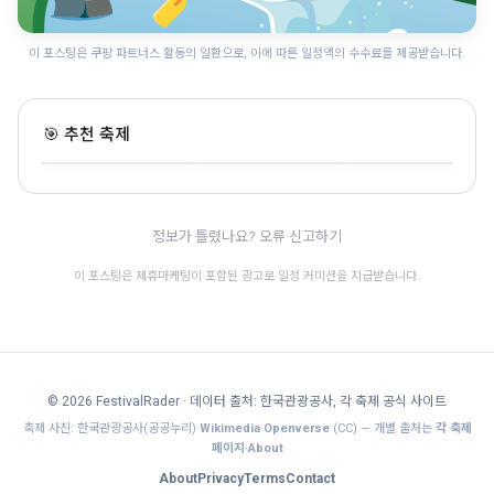
이 포스팅은 쿠팡 파트너스 활동의 일환으로, 이에 따른 일정액의 수수료를 제공받습니다.
안동 국가유산 야행 "월
영야행"
영덕 국가유산 야행
세계유산축전
🎯 추천 축제
경북 · 7.31~8.9 · 전통문화
경북 · 8.21~8.23 · 전통문화
경북 · 8.28~10.25 · 전통문화
🎊
정보가 틀렸나요? 오류 신고하기
이 포스팅은 제휴마케팅이 포함된 광고로 일정 커미션을 지급받습니다.
© 2026 FestivalRader
· 데이터 출처: 한국관광공사, 각 축제 공식 사이트
축제 사진: 한국관광공사(공공누리)·
Wikimedia
·
Openverse
(CC) — 개별 출처는
각 축제
페이지·About
About
Privacy
Terms
Contact