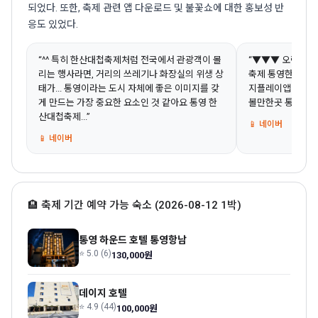
되었다. 또한, 축제 관련 앱 다운로드 및 불꽃쇼에 대한 홍보성 반
응도 있었다.
“^^ 특히 한산대첩축제처럼 전국에서 관광객이 몰
“▼▼▼ 오렌지플
리는 행사라면, 거리의 쓰레기나 화장실의 위생 상
축제 통영한산대첩
태가... 통영이라는 도시 자체에 좋은 이미지를 갖
지플레이앱 통영축
게 만드는 가장 중요한 요소인 것 같아요 통영 한
볼만한곳 통영붗꽃
산대첩축제...”
📱 네이버
📱 네이버
🏨 축제 기간 예약 가능 숙소 (2026-08-12 1박)
통영 하운드 호텔 통영항남
⭐ 5.0 (6)
130,000원
데이지 호텔
⭐ 4.9 (44)
100,000원