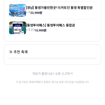
[경남] 통영가볼만한곳! 더카트인 통영 특별할인권
⭐ 0
22,900원
[통영투어패스] 통영투어패스 통합권
⭐ 5 (1)
10,900원
사천시 삼천포항 자연산
밀양 수퍼 페스티벌
전어축제
진주국가유산야행
🎯 추천 축제
경남 · 8.7~8.9 · 전통문화
경남 · 8.20~8.23 · 전통문화
경남 · 9.3~9.6 · 전통문화
🎊
🎊
정보가 틀렸나요? 오류 신고하기
이 포스팅은 제휴마케팅이 포함된 광고로 일정 커미션을 지급받습니다.