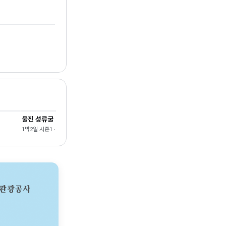
울진 성류굴
포항 구룡포
1박2일 시즌1 · 울진
1박2일 시즌4 · 포항