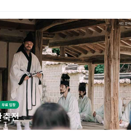
사진: 한국
무료 입장
산축전