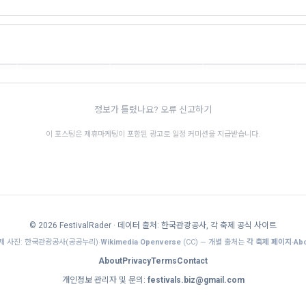
왜관 홀리 페스티벌
고령 국가유산 야행
안동국제탈춤페스티벌
통문화
경북 · 9.4~9.6 · 전통문화
경북 · 9.4~9.6 · 전통문화
경북 · 9.24~10.4 · 전통문화
🎊
🎊
정보가 틀렸나요? 오류 신고하기
이 포스팅은 제휴마케팅이 포함된 광고로 일정 커미션을 지급받습니다.
© 2026 FestivalRader
· 데이터 출처: 한국관광공사, 각 축제 공식 사이트
제 사진: 한국관광공사(공공누리)·
Wikimedia
·
Openverse
(CC) — 개별 출처는
각 축제 페이지·Abo
About
Privacy
Terms
Contact
개인정보 관리자 및 문의:
festivals.biz@gmail.com