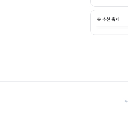
영덕 국가유산 야행
🎯 추천 축제
경북 · 8.21~8.23 · 전
🎊
축