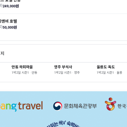
드 호텔 안동
3)
249,000원
비앤비 호텔
2)
50,000원
영지
안동 하회마을
영주 부석사
울릉도·독도
1박2일 시즌1 · 안동
1박2일 시즌1 · 영주
1박2일 시즌1 · 울릉