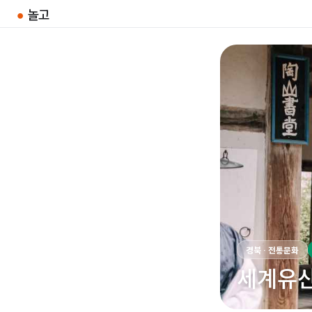
●
놀고
경북 · 전통문화
세계유