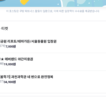
이 포스팅은 쿠팡 파트너스 활동의 일환으로, 이에 따른 일정액의 수수료를 제공받습니다.
어·티켓
공원 리프트/테마가든/서울동물원 입장권
(279)
7,000원
★ 에버랜드 야간이용권
(48)
19,000원
][봄학기] 과천과학관 네 번으로 완전정복
(27)
34,900원
과천공연예술축제
수원 국가유산 야행
서울썸머비치