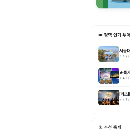
🎟 평택 인기 투
서울대
⭐ 4.9 
★특가
⭐ 4.8 
[키즈
⭐ 4.6 
세미원 연꽃문화제
🎯 추천 축제