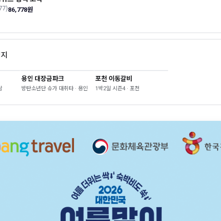
(77)
86,778원
영지
용인 대장금파크
포천 이동갈비
남
방탄소년단 슈가 대취타 · 용인
1박2일 시즌4 · 포천