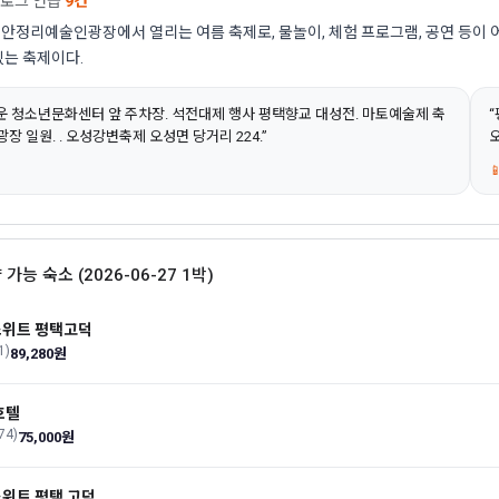
블로그 언급
9건
안정리예술인광장에서 열리는 여름 축제로, 물놀이, 체험 프로그램, 공연 등이
있는 축제이다.
 청소년문화센터 앞 주차장. 석전대제 행사 평택향교 대성전. 마토예술제 축
“
장 일원. ​. 오성강변축제 오성면 당거리 224.”
오

 가능 숙소 (2026-06-27 1박)
위트 평택고덕
1)
89,280원
호텔
(74)
75,000원
위트 평택 고덕