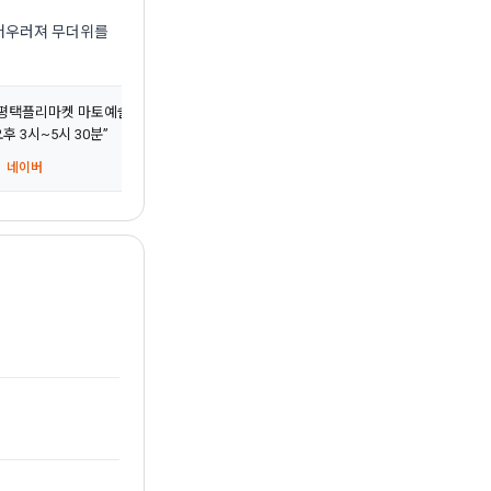
 어우러져 무더위를
평택플리마켓 마토예술제 전화번호: 0507-1334-3083 오전 11시~오후 10시 브레이크
후 3시~5시 30분”
 네이버