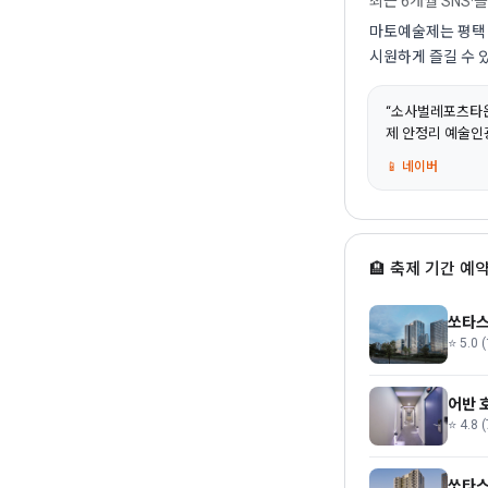
최근 6개월 SNS·
마토예술제는 평택 
시원하게 즐길 수 
“소사벌레포츠타운
제 안정리 예술인광
📱 네이버
🏨 축제 기간 예약
쏘타스
⭐ 5.0 (
어반 
⭐ 4.8 
쏘타스