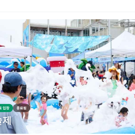
사진: 한국
료 입장
종료됨
술제