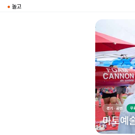
●
놀고
무
경기 · 공연
마토예