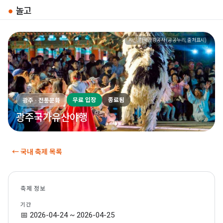
●
놀고
사진: 한국관광공사 (공공누리, 출처표시)
무료 입장
종료됨
광주 · 전통문화
광주국가유산야행
← 국내 축제 목록
축제 정보
기간
📅 2026-04-24 ~ 2026-04-25