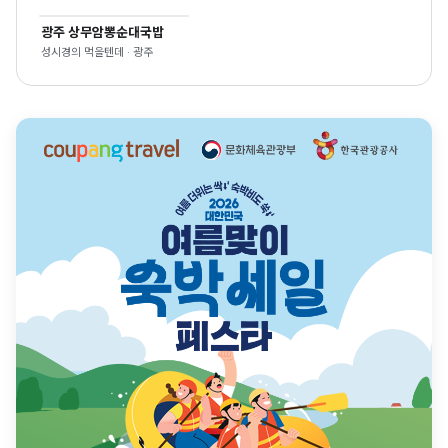
광주 상무암뽕순대국밥
성시경의 먹을텐데 · 광주