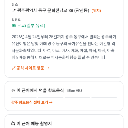
장소
📍 광주광역시 동구 문화전당로 38 (광산동)
(위치)
입장료
🎟 무료(일부 유료)
2026년 4월 24일부터 25일까지 광주 동구에서 열리는 광주국가
유산야행은 달빛 아래 광주 동구의 국가유산을 만나는 야간형 역
사문화축제입니다. 야경, 야로, 야사, 야화, 야설, 야식, 야시, 야숙
의 8야를 통해 다채로운 역사문화체험을 즐길 수 있습니다.
🔗 공식 사이트 방문 →
광주 한정식
상추튀김
오리탕
송정 떡갈비
🍲 이 근처에서 먹을 향토음식
15km 이내
맛집 →
맛집 →
맛집 →
맛집 →
🍱
🥬
🦆
🍖
광주 향토음식 전체 보기 →
📺 이 근처 예능 촬영지