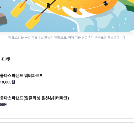
이 포스팅은 쿠팡 파트너스 활동의 일환으로, 이에 따른 일정액의 수수료를 제공받습니다.
어·티켓
] 쿰다스파랜드 워터파크!!
19,000원
] 쿰다스파랜드(알칼리성 온천&워터파크)
300원
홍천강 별빛음악 맥주축
군산 국가유산 야행
세미원 연꽃문화제
제