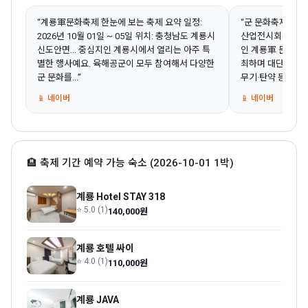
“계룡軍문화축제 한눈에 보는 축제 요약 일정:
“군 문화축제입니다
2026년 10월 01일 ~ 05일 위치: 충청남도 계룡시
산업전시회(KADE
신도안면... 중심지인 계룡시에서 열리는 아주 특
인 계룡軍 문화축
별한 행사예요. 육해공군이 모두 참여해서 다양한
최하며 대단원의 
군 문화를...”
무기·탄약 등...”
📱 네이버
📱 네이버
🏨 축제 기간 예약 가능 숙소 (2026-10-01 1박)
계룡 Hotel STAY 318
⭐ 5.0 (1)
140,000원
계룡 호텔 싸이
⭐ 4.0 (1)
110,000원
계룡 JAVA