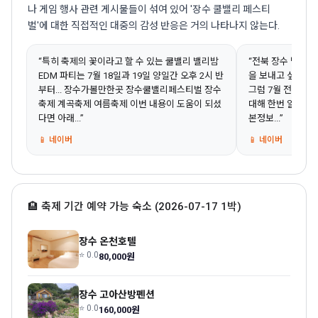
나 게임 행사 관련 게시물들이 섞여 있어 '장수 쿨밸리 페스티
벌'에 대한 직접적인 대중의 감성 반응은 거의 나타나지 않는다.
“특히 축제의 꽃이라고 할 수 있는 쿨밸리 밸리밤
“전북 장수 방화
EDM 파티는 7월 18일과 19일 양일간 오후 2시 반
을 보내고 싶은 분
부터... 장수가볼만한곳 장수쿨밸리페스티벌 장수
그럼 7월 전북 여
축제 계곡축제 여름축제 이번 내용이 도움이 되셨
대해 한번 알아볼까
다면 아래...”
본정보...”
📱 네이버
📱 네이버
🏨 축제 기간 예약 가능 숙소 (2026-07-17 1박)
장수 온천호텔
⭐ 0.0
80,000원
장수 고아산방펜션
⭐ 0.0
160,000원