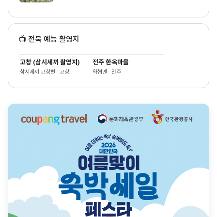
📺 전북 예능 촬영지
고창 (삼시세끼 촬영지)
전주 한옥마을
삼시세끼 고창편 · 고창
와썹맨 · 전주