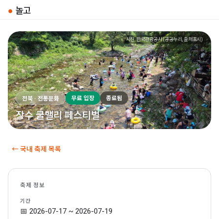
●
놀고
사진: 한국관광공사 (공공누리, 출처표시)
무료 입장
종료됨
전북 · 전통문화
장수 쿨밸리 페스티벌
← 국내 축제 목록
축제 정보
기간
📅 2026-07-17 ~ 2026-07-19