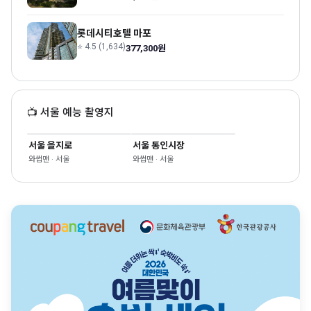
롯데시티호텔 마포
⭐ 4.5 (1,634)
377,300원
📺 서울 예능 촬영지
서울 을지로
서울 통인시장
와썹맨 · 서울
와썹맨 · 서울