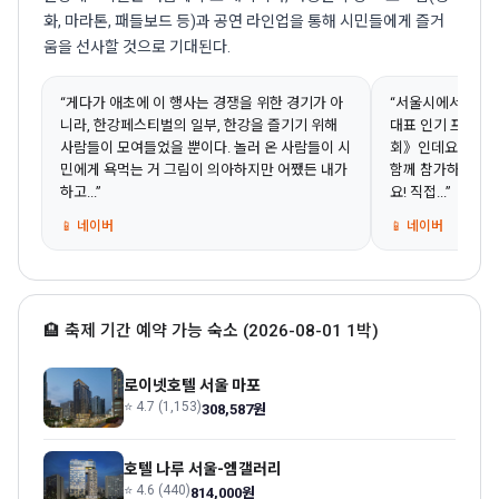
화, 마라톤, 패들보드 등)과 공연 라인업을 통해 시민들에게 즐거
움을 선사할 것으로 기대된다.
“게다가 애초에 이 행사는 경쟁을 위한 경기가 아
“서울시에서 진행하
니라, 한강페스티벌의 일부, 한강을 즐기기 위해
대표 인기 프로그
사람들이 모여들었을 뿐이다. 놀러 온 사람들이 시
회》인데요! 만들
민에게 욕먹는 거 그림이 의아하지만 어쨌든 내가
함께 참가하면 진짜
하고...”
요! 직접...”
📱 네이버
📱 네이버
🏨 축제 기간 예약 가능 숙소 (2026-08-01 1박)
로이넷호텔 서울 마포
⭐ 4.7 (1,153)
308,587원
호텔 나루 서울-엠갤러리
⭐ 4.6 (440)
814,000원