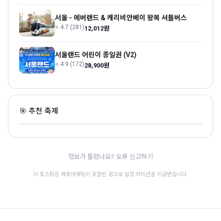
서울 - 에버랜드 & 캐리비안베이 왕복 셔틀버스
⭐ 4.7 (281)
12,012원
서울랜드 어린이 종일권 (V2)
⭐ 4.9 (172)
28,900원
성북문화바캉스
서울썸머비치
서대문독립민주축제
🎯 추천 축제
서울 · 7.25~8.9 · 전통문화
서울 · 7.20~8.9 · 전통문화
서울 · 8.15~8.16 · 전통문화
🎊
🎊
정보가 틀렸나요? 오류 신고하기
이 포스팅은 제휴마케팅이 포함된 광고로 일정 커미션을 지급받습니다.