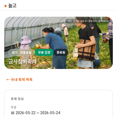
●
놀고
사진: 한국관광공사 (공공누리, 출처표시)
무료 입장
종료됨
경기 · 전통문화
금사참외축제
← 국내 축제 목록
축제 정보
기간
📅 2026-05-22 ~ 2026-05-24