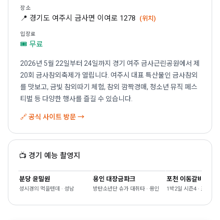
장소
📍 경기도 여주시 금사면 이여로 1278
(위치)
입장료
🎟 무료
2026년 5월 22일부터 24일까지 경기 여주 금사근린공원에서 제
20회 금사참외축제가 열립니다. 여주시 대표 특산물인 금사참외
를 맛보고, 금빛 참외따기 체험, 참외 깜짝경매, 청소년 뮤직 페스
티벌 등 다양한 행사를 즐길 수 있습니다.
🔗 공식 사이트 방문 →
📺 경기 예능 촬영지
분당 윤밀원
용인 대장금파크
포천 이동갈비
성시경의 먹을텐데 · 성남
방탄소년단 슈가 대취타 · 용인
1박2일 시즌4 · 포천