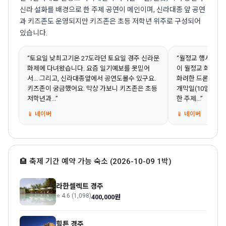
신라 설화를 배경으로 한 주제 공연이 메인이며, 신라대종 앞 공연
과 키즈존도 운영되지만 키즈존은 초등 저학년 위주로 구성되어
있습니다.
“토요일 낮최고기온 27도라던 토요일 경주 신라문
“월정교 행사 -화
화제에 다녀왔습니다. 요즘 일기예보를 못믿어
이 월정교 화백제전
서... 그리고, 신라대종앞에서 공연도볼수 있구요.
화려한 드론, 불꽃,
키즈존이 궁금했어요. 막상 가보니 키즈존은 초등
개막일(10일) 하
저학년과...”
한 주제...”
📱 네이버
📱 네이버
🏨 축제 기간 예약 가능 숙소 (2026-10-09 1박)
라한셀렉트 경주
⭐ 4.6 (1,098)
400,000원
힐튼 경주