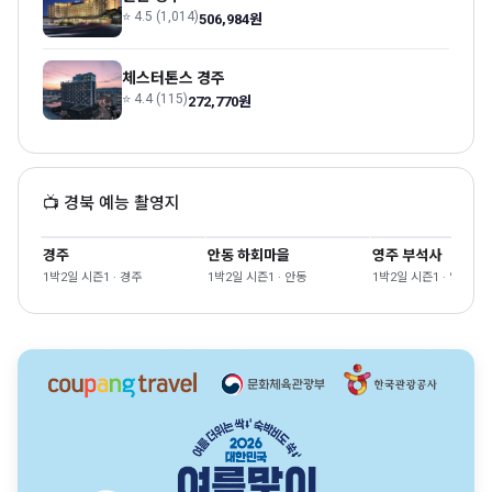
⭐ 4.5 (1,014)
506,984원
체스터톤스 경주
⭐ 4.4 (115)
272,770원
📺 경북 예능 촬영지
경주
안동 하회마을
영주 부석사
1박2일 시즌1 · 경주
1박2일 시즌1 · 안동
1박2일 시즌1 · 영주