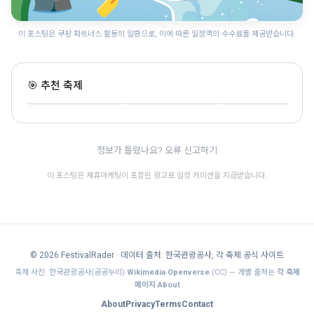
이 포스팅은 쿠팡 파트너스 활동의 일환으로, 이에 따른 일정액의 수수료를 제공받습니다.
안동 국가유산 야행 "월
영야행"
영덕 국가유산 야행
세계유산축전
🎯 추천 축제
경북 · 7.31~8.9 · 전통문화
경북 · 8.21~8.23 · 전통문화
경북 · 8.28~10.25 · 전통문화
🎊
정보가 틀렸나요? 오류 신고하기
이 포스팅은 제휴마케팅이 포함된 광고로 일정 커미션을 지급받습니다.
© 2026 FestivalRader
· 데이터 출처: 한국관광공사, 각 축제 공식 사이트
축제 사진: 한국관광공사(공공누리)·
Wikimedia
·
Openverse
(CC) — 개별 출처는
각 축제
페이지·About
About
Privacy
Terms
Contact