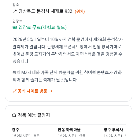
장소
📍 경상북도 문경시 새재로 932
(위치)
입장료
🎟 입장료 무료(체험료 별도)
2026년 5월 1일부터 10일까지 경북 문경에서 제28회 문경찻사
발축제가 열립니다. 문경새재 오픈세트장에서 전통 장작가마로
빚어낸 문경 도자기의 투박하면서도 자연스러운 멋을 경험할 수
있습니다.
특히 MZ세대와 가족 단위 방문객을 위한 참여형 콘텐츠가 강화
되어 함께 즐기는 축제가 될 것입니다.
🔗 공식 사이트 방문 →
📺 경북 예능 촬영지
경주
안동 하회마을
영주 부석사
1박2일 시즌1 · 경주
1박2일 시즌1 · 안동
1박2일 시즌1 · 영주