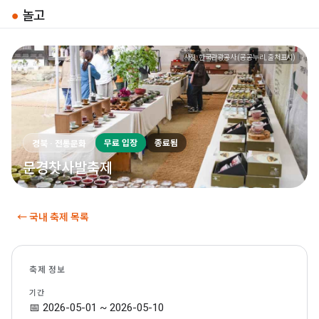
●
놀고
사진: 한국관광공사 (공공누리, 출처표시)
무료 입장
종료됨
경북 · 전통문화
문경찻사발축제
← 국내 축제 목록
축제 정보
기간
📅 2026-05-01 ~ 2026-05-10