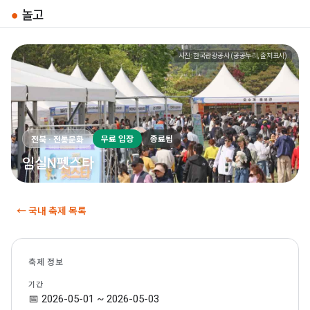
●
놀고
사진: 한국관광공사 (공공누리, 출처표시)
무료 입장
종료됨
전북 · 전통문화
임실N펫스타
← 국내 축제 목록
축제 정보
기간
📅 2026-05-01 ~ 2026-05-03