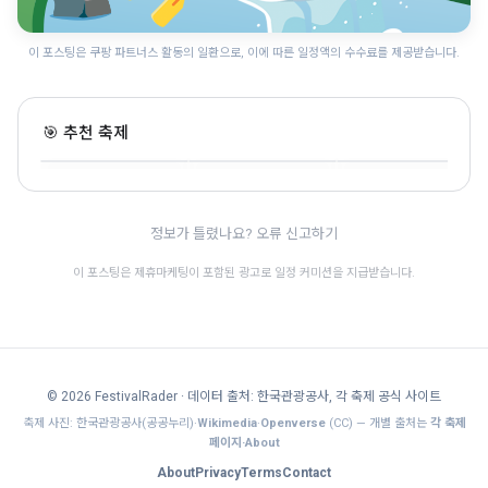
이 포스팅은 쿠팡 파트너스 활동의 일환으로, 이에 따른 일정액의 수수료를 제공받습니다.
전주 가맥축제
군산 국가유산 야행
전주독서대전
🎯 추천 축제
전북 · 8.6~8.8 · 전통문화
전북 · 8.14~8.22 · 전통문화
전북 · 9.11~9.13 · 전통문화
🎊
🎊
정보가 틀렸나요? 오류 신고하기
이 포스팅은 제휴마케팅이 포함된 광고로 일정 커미션을 지급받습니다.
© 2026 FestivalRader
· 데이터 출처: 한국관광공사, 각 축제 공식 사이트
축제 사진: 한국관광공사(공공누리)·
Wikimedia
·
Openverse
(CC) — 개별 출처는
각 축제
페이지·About
About
Privacy
Terms
Contact