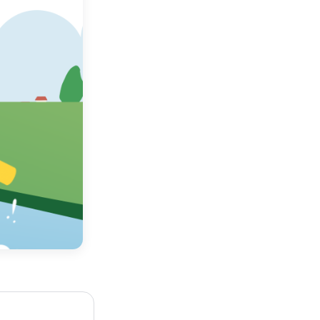
청양 고추 구기자 축제
계룡軍문화축제
지상군페스티벌
금산세계