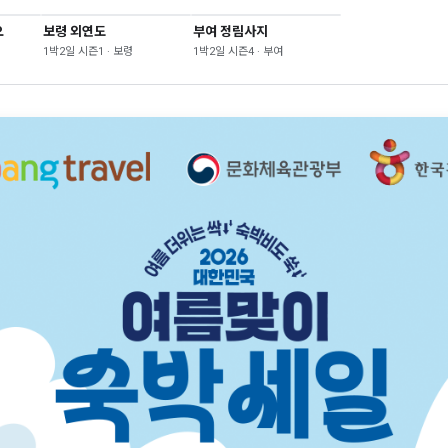
오
보령 외연도
부여 정림사지
1박2일 시즌1 · 보령
1박2일 시즌4 · 부여