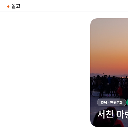
●
놀고
충남 · 전통문화
서천 마