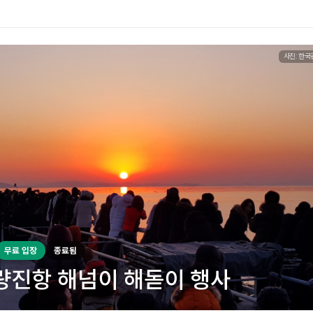
사진: 한국
무료 입장
종료됨
량진항 해넘이 해돋이 행사