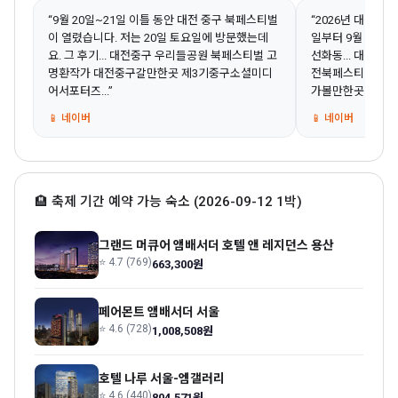
“9월 20일~21일 이틀 동안 대전 중구 북페스티벌
“2026년 대전 중
이 열렸습니다. 저는 20일 토요일에 방문했는데
일부터 9월 13일
요. 그 후기... 대전중구 우리들공원 북페스티벌 고
선화동... 대전 
명환작가 대전중구갈만한곳 제3기중구소셜미디
전북페스티벌 선리
어서포터즈...”
가볼만한곳...”
📱 네이버
📱 네이버
🏨 축제 기간 예약 가능 숙소 (2026-09-12 1박)
그랜드 머큐어 앰배서더 호텔 앤 레지던스 용산
⭐ 4.7 (769)
663,300원
페어몬트 앰배서더 서울
⭐ 4.6 (728)
1,008,508원
호텔 나루 서울-엠갤러리
⭐ 4.6 (440)
804,571원