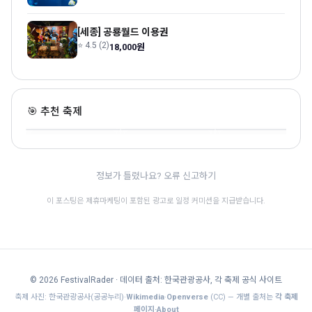
[세종] 공룡월드 이용권
⭐ 4.5 (2)
18,000원
한여름 밤의 신정호 별
청양 고추 구기자 축제
음성명작페스티벌
빛축제
🎯 추천 축제
충남 · 9.11~9.13 · 전통문화
충북 · 9.17~9.20 · 전통문화
충남 · 9.5~9.6 · 전통문화
🎊
🎊
정보가 틀렸나요? 오류 신고하기
이 포스팅은 제휴마케팅이 포함된 광고로 일정 커미션을 지급받습니다.
© 2026 FestivalRader
· 데이터 출처: 한국관광공사, 각 축제 공식 사이트
축제 사진: 한국관광공사(공공누리)·
Wikimedia
·
Openverse
(CC) — 개별 출처는
각 축제
페이지·About