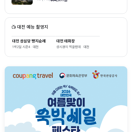
📺 대전 예능 촬영지
대전 성심당 빵지순례
대전 태화장
1박2일 시즌4 · 대전
성시경의 먹을텐데 · 대전