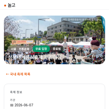
●
놀고
사진: 한국관광공사 (공공누리, 출처표시)
무료 입장
종료됨
서울 · 전통문화
성북세계음식축제 누리마실
← 국내 축제 목록
축제 정보
기간
📅 2026-06-07