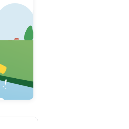
경남고성공룡세계엑스
외계인 대축제
포
산청한방약초축제
진주남강