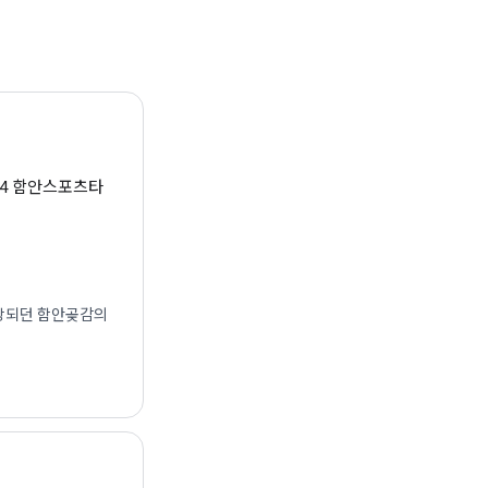
-4 함안스포츠타
진상되던 함안곶감의