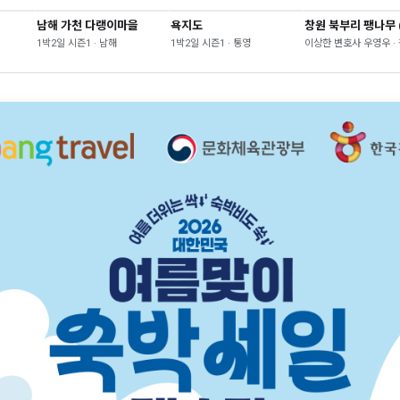
남해 가천 다랭이마을
욕지도
1박2일 시즌1 · 남해
1박2일 시즌1 · 통영
이상한 변호사 우영우 ·