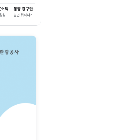
창원 북부리 팽나무 (소덕동 팽나무)
통영 강구안·동피랑
 창원
놀면 뭐하니? · 통영