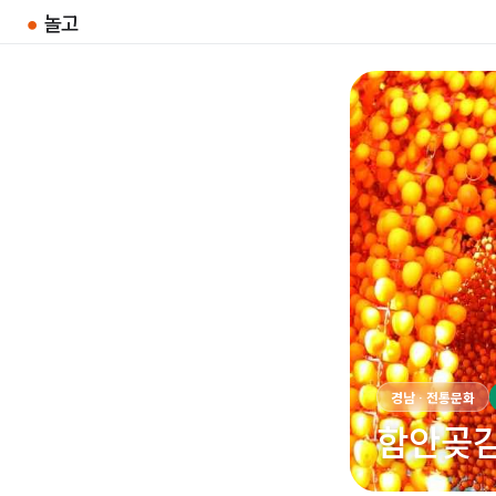
●
놀고
경남 · 전통문화
함안곶