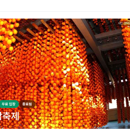
사진: 한국
무료 입장
종료됨
감축제