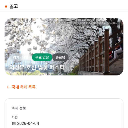
●
놀고
사진: 한국관광공사 (공공누리, 출처표시)
무료 입장
종료됨
경기 · 자연
의정부 호원 벚꽃 페스타
← 국내 축제 목록
축제 정보
기간
📅 2026-04-04