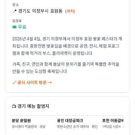
장소
📍 경기도 의정부시 호원동
(위치)
입장료
🎟 무료
2026년 4월 4일, 경기 의정부에서 의정부 호원 벚꽃 페스타가 개
최됩니다. 중랑천변 벚꽃길을 배경으로 공연, 전시, 체험 프로그
램과 함께 먹거리 부스, 플리마켓이 운영됩니다.
가족, 친구, 연인과 함께 봄날의 분위기를 즐기며 특별한 추억을
만들 수 있는 도심형 축제입니다.
🔗 공식 사이트 방문 →
📺 경기 예능 촬영지
분당 윤밀원
용인 대장금파크
포천 이동갈비
성시경의 먹을텐데 · 성남
방탄소년단 슈가 대취타 · 용인
1박2일 시즌4 · 포천