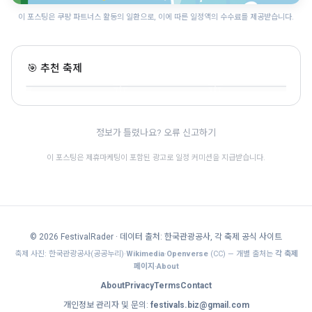
이 포스팅은 쿠팡 파트너스 활동의 일환으로, 이에 따른 일정액의 수수료를 제공받습니다.
세미원 연꽃문화제
안산 대부포도축제
수원 국가유산 야행
🎯 추천 축제
경기 · 6.26~8.17 · 자연
경기 · 9.19~9.20 · 자연
경기 · 8.14~8.16 · 전통문화
🎊
🎊
정보가 틀렸나요? 오류 신고하기
이 포스팅은 제휴마케팅이 포함된 광고로 일정 커미션을 지급받습니다.
© 2026 FestivalRader
· 데이터 출처: 한국관광공사, 각 축제 공식 사이트
축제 사진: 한국관광공사(공공누리)·
Wikimedia
·
Openverse
(CC) — 개별 출처는
각 축제
페이지·About
About
Privacy
Terms
Contact
개인정보 관리자 및 문의:
festivals.biz@gmail.com