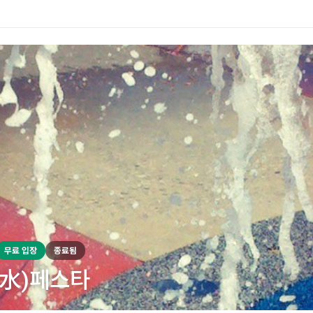
무료 입장
종료됨
(水)페스타