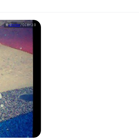
©
jchristin
/ CC BY 2.0