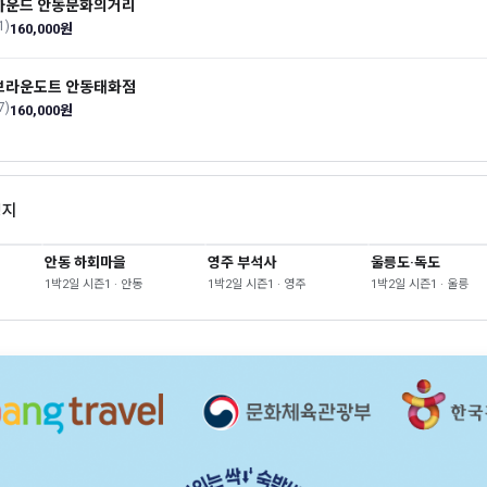
하운드 안동문화의거리
1)
160,000원
브라운도트 안동태화점
7)
160,000원
영지
안동 하회마을
영주 부석사
울릉도·독도
1박2일 시즌1 · 안동
1박2일 시즌1 · 영주
1박2일 시즌1 · 울릉