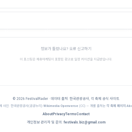
"월
영덕 국가유산 야행
밀양 수퍼 페스티벌
부산바다축제
문화
경북 · 8.21~8.23 · 전통문화
경남 · 8.7~8.9 · 전통문화
부산 · 8.7~8.13 · 전통문화
🎊
🎊
정보가 틀렸나요? 오류 신고하기
이 포스팅은 제휴마케팅이 포함된 광고로 일정 커미션을 지급받습니다.
© 2026 FestivalRader
· 데이터 출처: 한국관광공사, 각 축제 공식 사이트
제 사진: 한국관광공사(공공누리)·
Wikimedia
·
Openverse
(CC) — 개별 출처는
각 축제 페이지·Abo
About
Privacy
Terms
Contact
개인정보 관리자 및 문의:
festivals.biz@gmail.com