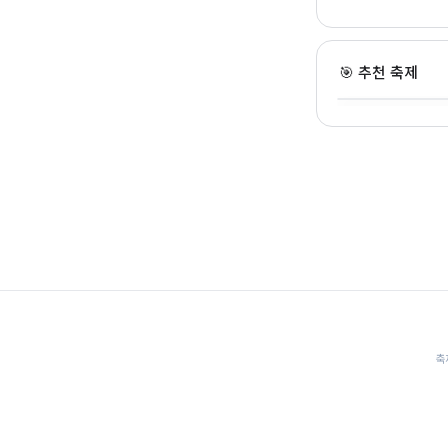
안동 국가유산 야행 
영야행"
🎯 추천 축제
경북 · 7.31~8.9 · 전통
축