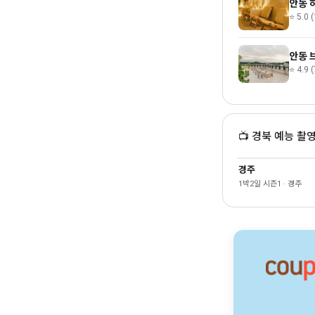
안동 
⭐ 5.0 (
안동 
⭐ 4.9 (
📺 경북 예능 촬
경주
1박2일 시즌1 · 경주