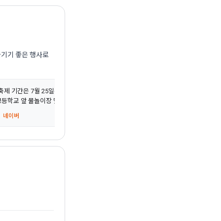
즐기기 좋은 행사로
축제 기간은 7월 25일(토)부터 8월 2일(일)까지 9일간 경북 안동시 낙동강 변 일원(성
등학교 앞 물놀이장 및 녹전교 아래)에서 성대하게 펼쳐진다. ... 단순한 풀장”
 네이버