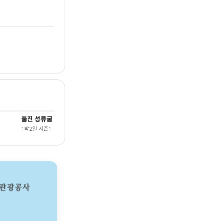
울진 성류굴
포항 구룡포
1박2일 시즌1 · 울진
1박2일 시즌4 · 포항