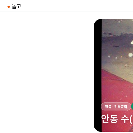
●
놀고
경북 · 전통문화
안동 수