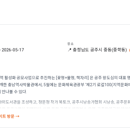
장소
~ 2026-05-17
📍 충청남도 공주시 중동(중학동)
 지역 활성화 공모사업으로 추진하는 [꽃멍+물멍, 책자리] 은 공주 왕도심의 대표
개한 충남역사박물관에서, 5월에는 문화체육관광부 '제2기 로컬100(지역문화매
 만나볼 수 있다.
 야외도서관을 조성하고, 정문정 작가 북토크, 공주시낭송가협회 시낭송, 공주
문화 프로그램이 진행된다. 또한 동화 공연과 체험부스 운영, 공주학연구원 아카
, 북큐레이션 전시 등 다채로운 콘텐츠를 마련했다.
사이트 방문 →