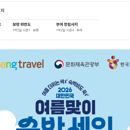
영지
오
보령 외연도
부여 정림사지
1박2일 시즌1 · 보령
1박2일 시즌4 · 부여