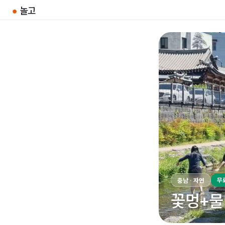
●
놀고
무
충남 · 자연
꽃멍+물