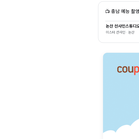
📺 충남 예능 촬
논산 선샤인스튜디
미스터 션샤인 · 논산