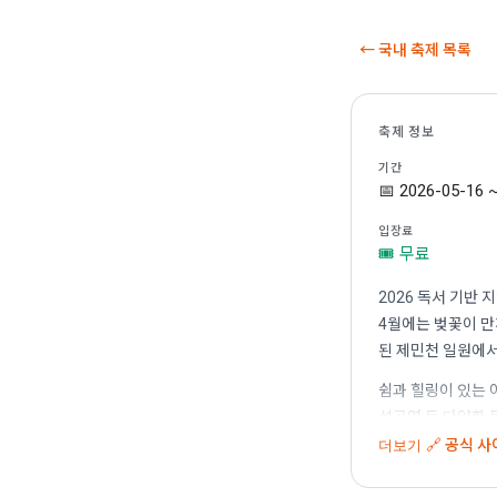
← 국내 축제 목록
축제 정보
기간
📅 2026-05-16 
입장료
🎟 무료
2026 독서 기반
4월에는 벚꽃이 만
된 제민천 일원에서
쉼과 힐링이 있는
설공연 등 다양한 
장소 과거사진 전시
🔗 공식 
더보기