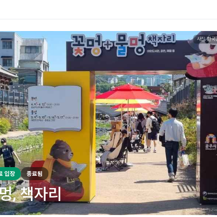
사진: 한국
료 입장
종료됨
멍, 책자리