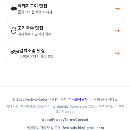
흑돼지구이 맛집
🐖
→
쫄깃 고소한 제주 흑돼지
고기국수 맛집
🍜
→
돼지육수에 말아낸 국수
🐟
갈치조림 맛집
→
큼직한 은갈치 매콤 조림
© 2026 FestivalRader
· 데이터 출처:
한국관광공사
, 각 축제 공식 사이트
축제 사진: 한국관광공사(공공누리)·
Wikimedia
·
Openverse
(CC) — 개별 출처는
각 축제
페이지·About
About
Privacy
Terms
Contact
개인정보 관리자 및 문의:
festivals.biz@gmail.com