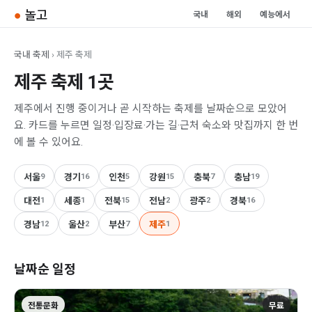
●
놀고
국내
해외
예능에서
국내 축제
› 제주 축제
제주 축제 1곳
제주에서 진행 중이거나 곧 시작하는 축제를 날짜순으로 모았어
요. 카드를 누르면 일정·입장료·가는 길·근처 숙소와 맛집까지 한 번
에 볼 수 있어요.
서울
9
경기
16
인천
5
강원
15
충북
7
충남
19
대전
1
세종
1
전북
15
전남
2
광주
2
경북
16
경남
12
울산
2
부산
7
제주
1
날짜순 일정
전통문화
무료