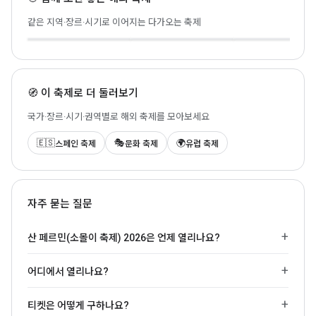
로우랜즈
라 토마티나
록 앙 센
🇳🇱 Biddinghuizen ·
같은 지역·장르·시기로 이어지는 다가오는 축제
🇪🇸 Buñol · 2026-08-26
2026-08-21
🇫🇷 Paris · 2026-08-
🧭 이 축제로 더 둘러보기
국가·장르·시기·권역별로 해외 축제를 모아보세요
🇪🇸
🎭
🌍
스페인 축제
문화 축제
유럽 축제
자주 묻는 질문
산 페르민(소몰이 축제) 2026은 언제 열리나요?
어디에서 열리나요?
티켓은 어떻게 구하나요?