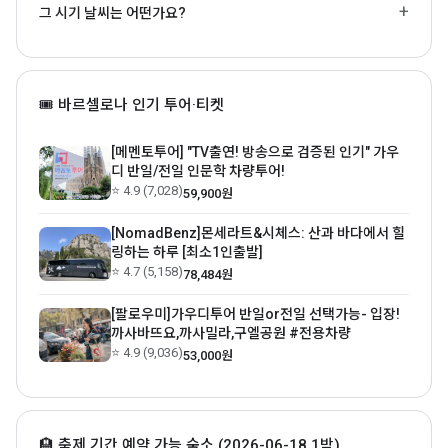
그 시기 날씨는 어떤가요?
🎟 바르셀로나 인기 투어·티켓
[메멘토투어] "TV출연! 방송으로 검증된 인기" 가우
디 반일/전일 인문학 차량투어!
⭐ 4.9 (7,028)
59,900원
[NomadBenz]몬세라트&시체스: 산과 바다에서 힐
링하는 하루 [최소1인출발]
⭐ 4.7 (5,158)
78,484원
[팔로우미]가우디투어 반일or전일 선택가능- 입장!
까사바뜨요,까사밀라,구엘공원 #전용차량
⭐ 4.9 (9,036)
53,000원
🏨 축제 기간 예약 가능 숙소 (2026-06-18 1박)