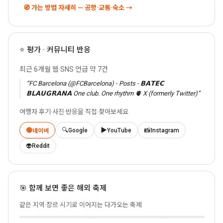
🧭 가는 방법 자세히 — 공항·교통·숙소 →
⭐ 평가 · 커뮤니티 반응
최근 6개월 웹·SNS 언급 약 7건
“FC Barcelona (@FCBarcelona) - Posts - 𝗕𝗔𝗧𝗘𝗖
𝗕𝗟𝗔𝗨𝗚𝗥𝗔𝗡𝗔 One club. One rhythm 🫀 X (formerly Twitter)”
여행자 후기·사진·반응을 직접 찾아보세요
🟢
🔍
▶️
📸
Google
YouTube
Instagram
네이버
👽
Reddit
🎯 함께 보면 좋은 해외 축제
로우랜즈
라 토마티나
록 앙 센
🇳🇱 Biddinghuizen ·
같은 지역·장르·시기로 이어지는 다가오는 축제
🇪🇸 Buñol · 2026-08-26
2026-08-21
🇫🇷 Paris · 2026-08-