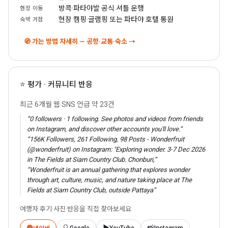
방콕·파타야발 공식 셔틀 운행
현장 이동
현장 캠핑·글램핑 또는 파타야 호텔 통원
숙박 거점
🧭 가는 방법 자세히 — 공항·교통·숙소 →
⭐ 평가 · 커뮤니티 반응
최근 6개월 웹·SNS 언급 약 23건
“0 followers · 1 following. See photos and videos from friends
on Instagram, and discover other accounts you'll love.”
“156K Followers, 261 Following, 98 Posts - Wonderfruit
(@wonderfruit) on Instagram: "Exploring wonder. 3-7 Dec 2026
in The Fields at Siam Country Club. Chonburi,”
“Wonderfruit is an annual gathering that explores wonder
through art, culture, music, and nature taking place at The
Fields at Siam Country Club, outside Pattaya”
여행자 후기·사진·반응을 직접 찾아보세요
🟢
🔍
▶️
📸
Google
YouTube
Instagram