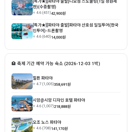
[특가★][파타야 출발]니모섬 스노쿨링(1일 정원제
한)(수중촬영)
⭐ 4.6 (451)
42,900원
[특가★][파타야 출발]파타야 산호섬 일일투어(한국
인투어)-드론촬영
⭐ 4.6 (640)
14,000원
🏨 축제 기간 예약 가능 숙소 (2026-12-03 1박)
힐튼 파타야
⭐ 4.7 (1,005)
358,691원
시암@시암 디자인 호텔 파타야
⭐ 4.6 (1,007)
218,888원
오조 노스 파타야
⭐ 4.6 (708)
141,170원