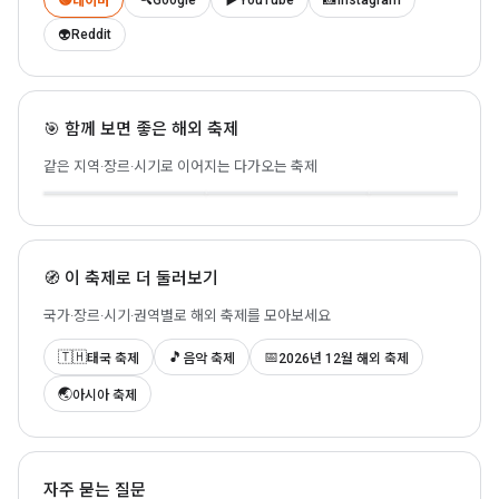
네이버
👽
Reddit
🎯 함께 보면 좋은 해외 축제
이펭 천등 축제
록 인 재팬
서머소닉
🇹🇭 Chiang Mai · 2026-
같은 지역·장르·시기로 이어지는 다가오는 축제
11-24
🇯🇵 Chiba · 2026-09-12
🇯🇵 Tokyo · 2026-08
🧭 이 축제로 더 둘러보기
국가·장르·시기·권역별로 해외 축제를 모아보세요
🇹🇭
🎵
📅
태국 축제
음악 축제
2026년 12월 해외 축제
🌏
아시아 축제
자주 묻는 질문