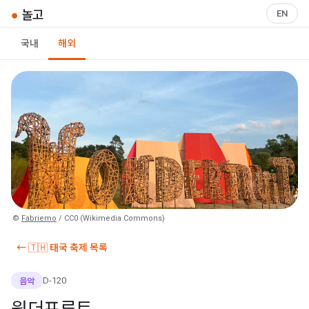
●
놀고
EN
국내
해외
©
Fabriemo
/ CC0 (Wikimedia Commons)
← 🇹🇭 태국 축제 목록
D-120
음악