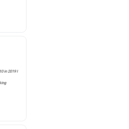
0 in 2019 I
king