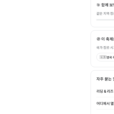
🎯 함께 
라 토마티
같은 지역·장
🇪🇸 Buñol 
🧭 이 축
국가·장르·
🇬🇧
영국 
자주 묻는 
리딩 & 리즈
어디에서 열