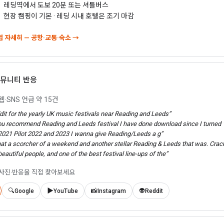
레딩역에서 도보 20분 또는 셔틀버스
현장 캠핑이 기본 · 레딩 시내 호텔은 조기 마감
방법 자세히 — 공항·교통·숙소 →
 커뮤니티 반응
웹·SNS 언급 약 15건
dit for the yearly UK music festivals near Reading and Leeds”
u recommend Reading and Leeds festival I have done download since I turned 1
2021 Pilot 2022 and 2023 I wanna give Reading/Leeds a g”
t a scorcher of a weekend and another stellar Reading & Leeds that was. Crac
eautiful people, and one of the best festival line-ups of the”
·사진·반응을 직접 찾아보세요
🔍
▶️
📸
👽
Google
YouTube
Instagram
Reddit