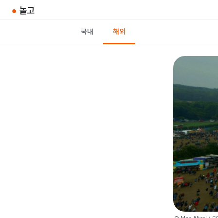
●
놀고
국내
해외