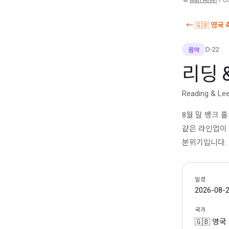
©
Man Alive!
/ C
← 🇬🇧 영국
D-22
음악
리딩 
Reading & Lee
8월 말 뱅크 
같은 라인업이 
분위기입니다.
일정
2026-08-2
국가
🇬🇧 영국