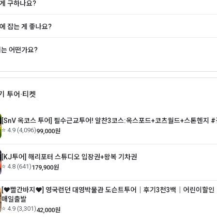
게 구하나요?
에 잡는 게 좋나요?
씨는 어떤가요?
인기 투어·티켓
[SnV 옥코스 투어] 필수근교투어! 알찬3코스:옥스포드+코츠월드+스톤헨지 
⭐ 4.9 (4,096)
99,000원
[KJ투어] 해리포터 스튜디오 입장권+왕복 기차권
⭐ 4.8 (641)
179,900원
[❤️빨간바지❤️] 영국런던 대영박물관 도슨트투어│후기3천3백│어린이할
매일출발
⭐ 4.9 (3,301)
42,000원