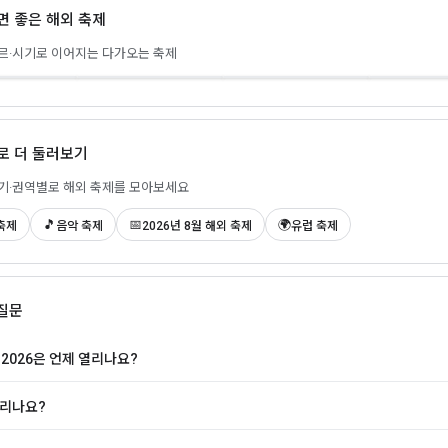
보면 좋은 해외 축제
로우랜즈
옥토버페스
나
록 앙 센
🇳🇱 Biddinghuizen ·
🇩🇪 Munich ·
르·시기로 이어지는 다가오는 축제
· 2026-08-26
🇫🇷 Paris · 2026-08-26
2026-08-21
19
제로 더 둘러보기
시기·권역별로 해외 축제를 모아보세요
🎵
📅
🌍
축제
음악 축제
2026년 8월 해외 축제
유럽 축제
질문
 2026은 언제 열리나요?
리나요?