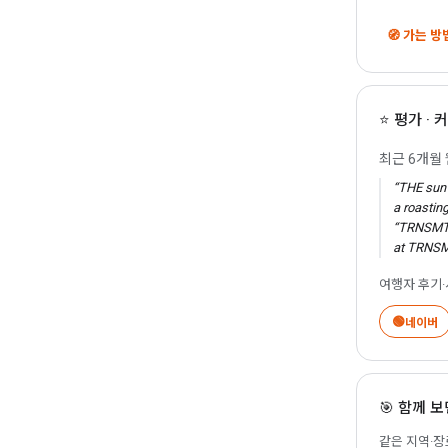
🧭 가는 
⭐ 평가 ·
최근 6개월 
“THE sun 
a roastin
“TRNSMT F
at TRNSMT
여행자 후기
🟢
네이버
🎯 함께 
리딩 & 리
🇬🇧 Readin
같은 지역·장