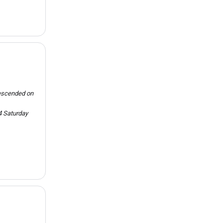
descended on
4 Saturday