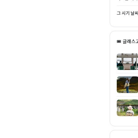
그 시기 날
🎟 글래스