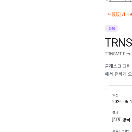
©
Kenneth C. Zir
← 🇬🇧 영국
음악
TRN
TRNSMT Festi
글래스고 그린 
에서 편하게 오
일정
2026-06-1
국가
🇬🇧 영국
숙박비(1박)