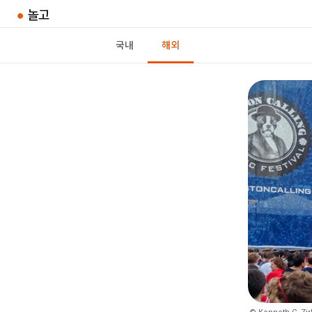
●
놀고
국내
해외