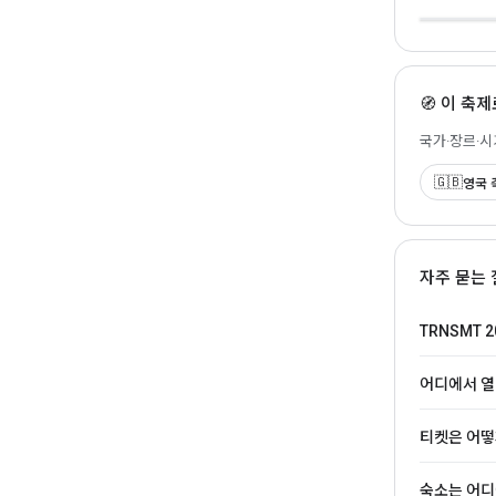
27
🧭 이 축
국가·장르·
🇬🇧
영국 
자주 묻는 
TRNSMT 
어디에서 열
티켓은 어떻
숙소는 어디