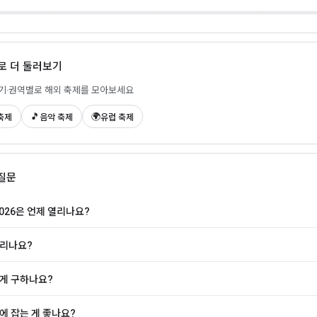
2026-08-21
🇪🇸 Buñol · 2026-08-26
🇫🇷 Paris · 
제로 더 둘러보기
시기·권역별로 해외 축제를 모아보세요
🎵
🌍
축제
음악 축제
유럽 축제
질문
2026은 언제 열리나요?
리나요?
게 구하나요?
에 잡는 게 좋나요?