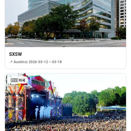
SXSW
📍 Austin
📅 2026-03-12 ~ 03-18
🇺🇸 미국