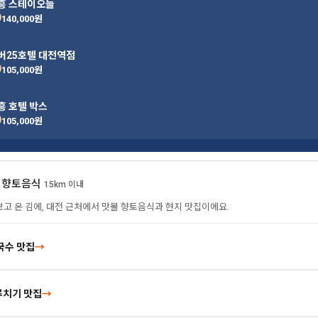
흥 스테이오늘
)
140,000원
버25호텔 대전역점
)
105,000원
흥 호텔 박스
)
105,000원
을 향토음식
15km 이내
고 온 김에, 대전 근처에서 맛볼 향토음식과 현지 맛집이에요.
국수 맛집
→
치기 맛집
→