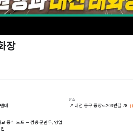
화장
장소
을텐데
📍 대전 동구 중앙로203번길 78
(
화교 중식 노포 — 짬뽕·군만두, 영업
확인