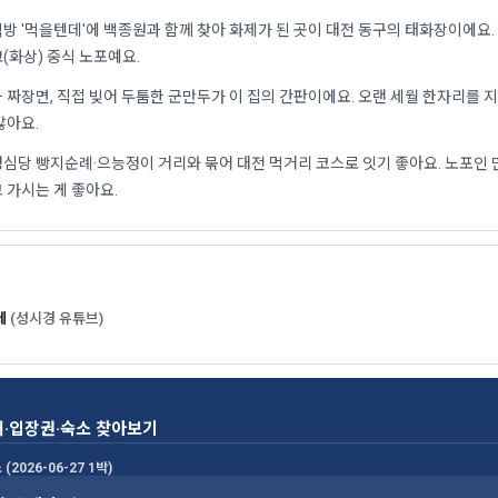
방 '먹을텐데'에 백종원과 함께 찾아 화제가 된 곳이 대전 동구의 태화장이에요.
(화상) 중식 노포예요.
 짜장면, 직접 빚어 두툼한 군만두가 이 집의 간판이에요. 오랜 세월 한자리를 지
많아요.
심당 빵지순례·으능정이 거리와 묶어 대전 먹거리 코스로 잇기 좋아요. 노포인 
 가시는 게 좋아요.
데
(성시경 유튜브)
어·입장권·숙소 찾아보기
(2026-06-27 1박)