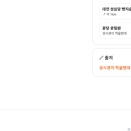
대전 성심당 빵지
📍 약 1km
분당 윤밀원
성시경의 먹을텐데
🔗 출처
성시경의 먹을텐데 l
축