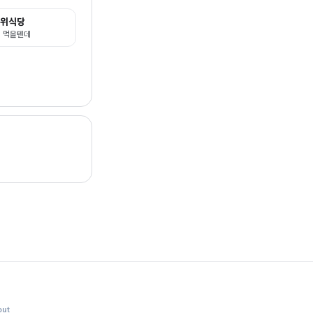
군위식당
 먹을텐데
ut