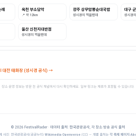
순례
옥천 부소담악
광주 상무암뽕순대국밥
대구 
📍 약 12km
성시경의 먹을텐데
성시경의
울산 신천지대반점
성시경의 먹을텐데
 대전 태화장 (성시경 공식) →
장소·운영 정보는 방문 전 공식 채널에서 다시 확인하세요. 일부 링크는 제휴가 포함될 수 있습니다.
© 2026 FestivalRader
· 데이터 출처: 한국관광공사, 각 장소·방송 공식 출처
제 사진: 한국관광공사(공공누리)·
Wikimedia
·
Openverse
(CC) — 개별 출처는
각 축제 페이지·Abo