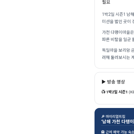
필요
1박2일 시즌1 남
미션을 벌인 곳이 
가천 다랭이마을은 
파른 비탈을 일군 
독일마을·보리암·금
려해 둘러보시는 게
▶ 방송 영상
📺 1박2일 시즌1
(K
🔎 마이리얼트립
‘남해 가천 다랭
🏨 근처 예약 가능 숙소 