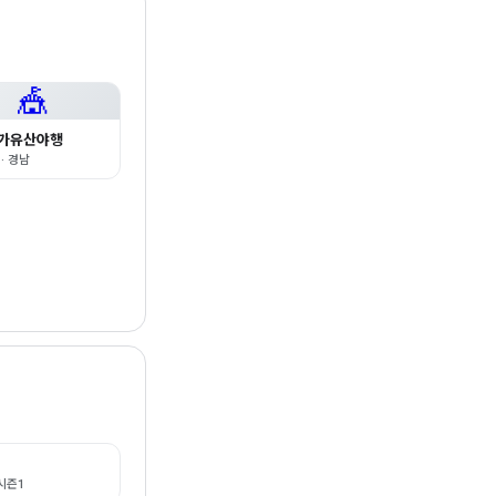
🎪
가유산야행
 · 경남
시즌1