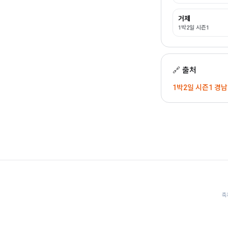
거제
1박2일 시즌1
🔗 출처
1박2일 시즌1 경남 남
축