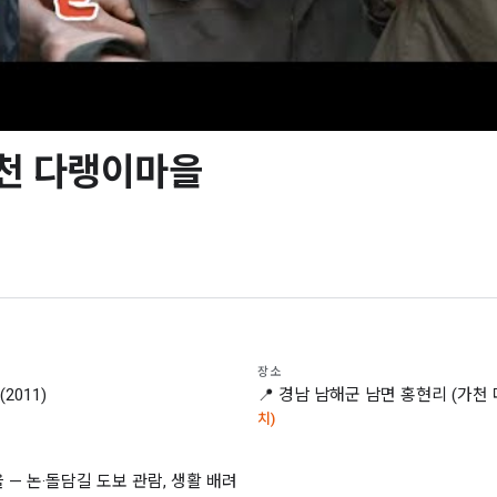
천 다랭이마을
장소
(2011)
📍 경남 남해군 남면 홍현리 (가천
치)
을 — 논·돌담길 도보 관람, 생활 배려