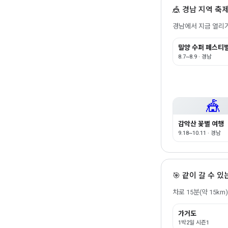
🎪 경남 지역 축
경남에서 지금 열리거
밀양 수퍼 페스티
8.7~8.9 · 경남
🎪
감악산 꽃별 여행
9.18~10.11 · 경남
🎯 같이 갈 수 
차로 15분(약 15k
가거도
1박2일 시즌1