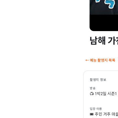
남해 가
▶
← 예능 촬영지 목록
촬영지 정보
방송
📺 1박2일 시즌1 
입장·이용
🎟 주민 거주 마