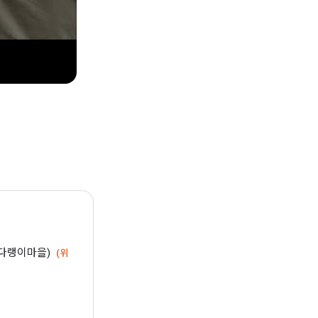
 다랭이마을)
(위