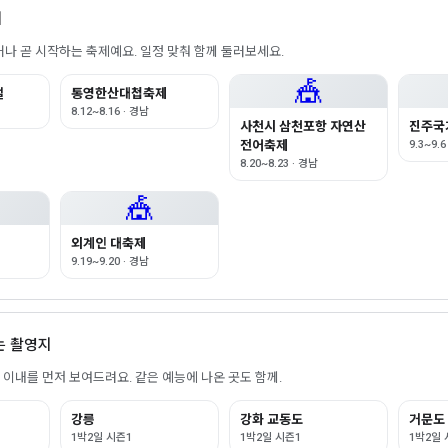
제
나 곧 시작하는 축제예요. 일정 맞춰 함께 둘러보세요.
🎪
벌
통영한산대첩축제
8.12~8.16 · 경남
사천시 삼천포항 자연산
진주국
전어축제
9.3~9.6
8.20~8.23 · 경남
🎪
외계인 대축제
9.19~9.20 · 경남
있는 촬영지
m) 이내를 먼저 보여드려요. 같은 예능에 나온 곳도 함께.
강릉
강화 교동도
거문도
1박2일 시즌1
1박2일 시즌1
1박2일 