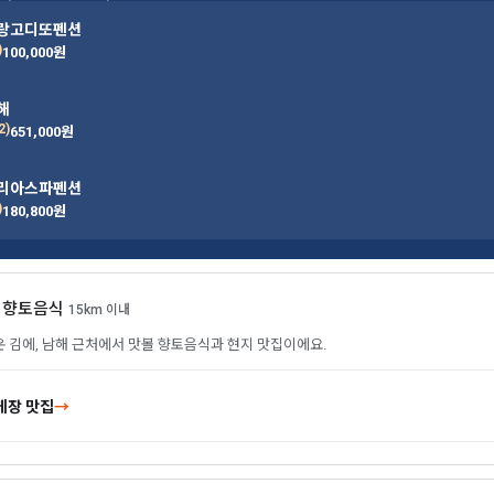
올랑고디또펜션
)
100,000원
해
2)
651,000원
아리아스파펜션
)
180,800원
을 향토음식
15km 이내
 온 김에, 남해 근처에서 맛볼 향토음식과 현지 맛집이에요.
게장 맛집
→