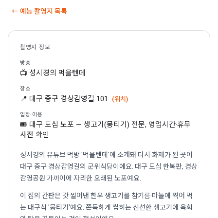
← 예능 촬영지 목록
촬영지 정보
방송
📺 성시경의 먹을텐데
장소
📍 대구 중구 경상감영길 101
(위치)
입장·이용
🎟 대구 도심 노포 — 생고기(뭉티기) 전문, 영업시간·휴무
사전 확인
성시경의 유튜브 먹방 '먹을텐데'에 소개돼 다시 화제가 된 곳이
대구 중구 경상감영길의 군위식당이에요. 대구 도심 한복판, 경상
감영공원 가까이에 자리한 오래된 노포예요.
이 집의 간판은 갓 썰어낸 한우 생고기를 참기름·마늘에 찍어 먹
는 대구식 '뭉티기'예요. 쫀득하게 씹히는 신선한 생고기에 육회