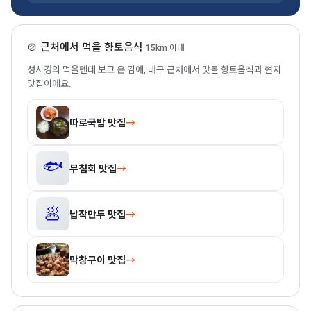
🍲 근처에서 먹을 향토음식
15km 이내
성시경의 먹을텐데 보고 온 김에, 대구 근처에서 맛볼 향토음식과 현지
맛집이에요.
따로국밥 맛집
→
🐟
무침회 맛집
→
🥟
납작만두 맛집
→
막창구이 맛집
→