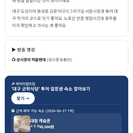
와 탕을 곁들이는 것이 정석이에요.
대구 도심이라 동성로·김광석다시그리기길·서문시장과 묶어 대
구 먹거리 코스로 잇기 좋아요. 노포인 만큼 영업시간과 휴무를
미리 확인하고 가시는 게 좋아요.
▶ 방송 영상
📺 성시경의 먹을텐데
(성시경 유튜브)
🔎 마이리얼트립
‘대구 군위식당’ 투어·입장권·숙소 찾아보기
찾기 →
🏨 근처 예약 가능 숙소 (2026-06-27 1박)
대림 캐슬론
⭐ 0.0
90,000원