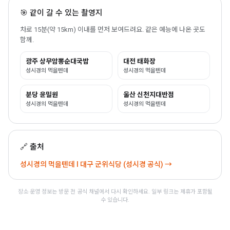
🎯 같이 갈 수 있는 촬영지
차로 15분(약 15km) 이내를 먼저 보여드려요. 같은 예능에 나온 곳도
함께.
광주 상무암뽕순대국밥
대전 태화장
성시경의 먹을텐데
성시경의 먹을텐데
분당 윤밀원
울산 신천지대반점
성시경의 먹을텐데
성시경의 먹을텐데
🔗 출처
성시경의 먹을텐데 l 대구 군위식당 (성시경 공식) →
장소·운영 정보는 방문 전 공식 채널에서 다시 확인하세요. 일부 링크는 제휴가 포함될
수 있습니다.