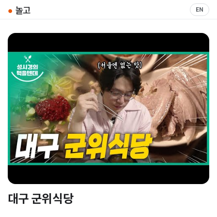
●
놀고
EN
대구 군위식당
▶