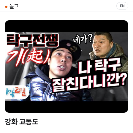
●
놀고
EN
강화 교동도
▶