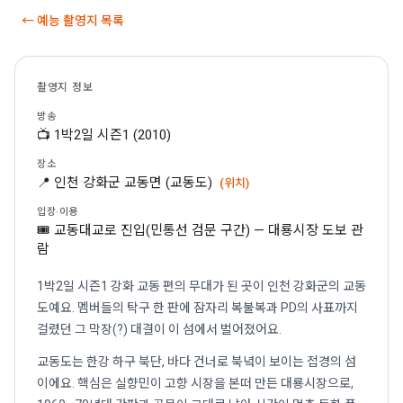
← 예능 촬영지 목록
촬영지 정보
방송
📺 1박2일 시즌1 (2010)
장소
📍 인천 강화군 교동면 (교동도)
(위치)
입장·이용
🎟 교동대교로 진입(민통선 검문 구간) — 대룡시장 도보 관
람
1박2일 시즌1 강화 교동 편의 무대가 된 곳이 인천 강화군의 교동
도예요. 멤버들의 탁구 한 판에 잠자리 복불복과 PD의 사표까지
걸렸던 그 막장(?) 대결이 이 섬에서 벌어졌어요.
교동도는 한강 하구 북단, 바다 건너로 북녘이 보이는 접경의 섬
이에요. 핵심은 실향민이 고향 시장을 본떠 만든 대룡시장으로,