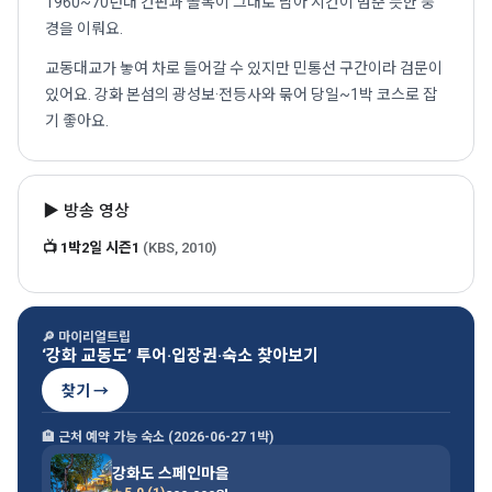
1960~70년대 간판과 골목이 그대로 남아 시간이 멈춘 듯한 풍
경을 이뤄요.
교동대교가 놓여 차로 들어갈 수 있지만 민통선 구간이라 검문이
있어요. 강화 본섬의 광성보·전등사와 묶어 당일~1박 코스로 잡
기 좋아요.
▶ 방송 영상
📺 1박2일 시즌1
(KBS, 2010)
🔎 마이리얼트립
‘강화 교동도’ 투어·입장권·숙소 찾아보기
찾기 →
🏨 근처 예약 가능 숙소 (2026-06-27 1박)
강화도 스페인마을