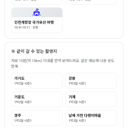
🎪
인천개항장 국가유산 야행
10.9~10.11 · 인천
🎯 같이 갈 수 있는 촬영지
차로 15분(약 15km) 이내를 먼저 보여드려요. 같은 예능에 나온 곳도
함께.
가거도
강릉
1박2일 시즌1
1박2일 시즌1
거문도
거제
1박2일 시즌1
1박2일 시즌1
경주
남해 가천 다랭이마을
1박2일 시즌1
1박2일 시즌1