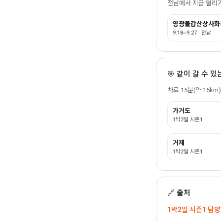
전남에서 지금 열리거
영광불갑산상사화
9.18~9.27 · 전남
🎯 같이 갈 수 
차로 15분(약 15k
가거도
1박2일 시즌1
거제
1박2일 시즌1
🔗 출처
1박2일 시즌1 담양 (