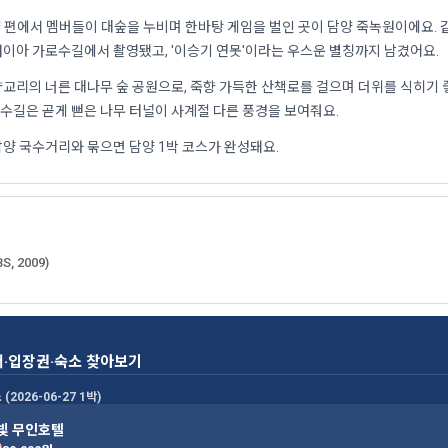
양 편에서 멤버들이 대숲을 누비며 한바탕 게임을 벌인 곳이 담양 죽녹원이에요. 
이아 가로수길에서 촬영됐고, '이승기 연못'이라는 우스운 별칭까지 남겼어요.
교리의 너른 대나무 숲 공원으로, 죽향 가득한 산책로를 걸으며 더위를 식히기 
길은 곧게 뻗은 나무 터널이 사계절 다른 풍경을 보여줘요.
양 국수거리와 묶으면 담양 1박 코스가 완성돼요.
BS, 2009)
어·입장권·숙소 찾아보기
(2026-06-27 1박)
빛 무인호텔
)