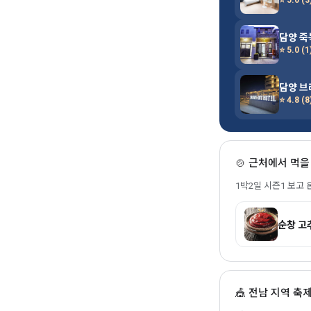
담양 
⭐ 5.0 (1
담양 
⭐ 4.8 (8
🍲 근처에서 먹
1박2일 시즌1 보고
순창 고
🎪 전남 지역 축