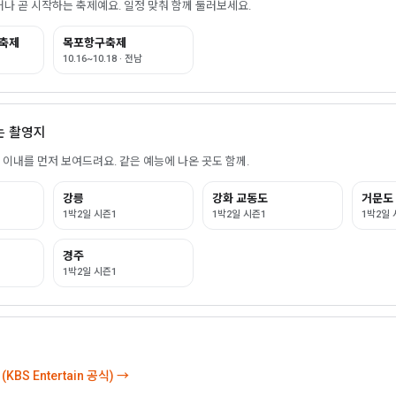
나 곧 시작하는 축제예요. 일정 맞춰 함께 둘러보세요.
축제
목포항구축제
10.16~10.18 · 전남
있는 촬영지
m) 이내를 먼저 보여드려요. 같은 예능에 나온 곳도 함께.
강릉
강화 교동도
거문도
1박2일 시즌1
1박2일 시즌1
1박2일 
경주
1박2일 시즌1
KBS Entertain 공식) →