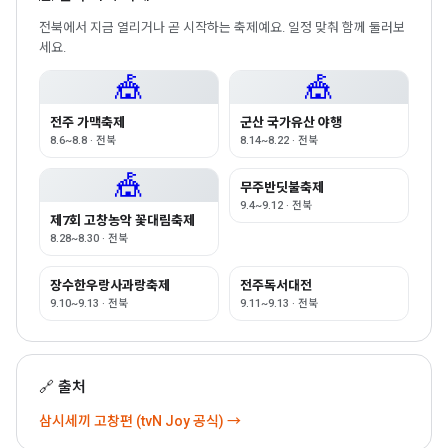
전북에서 지금 열리거나 곧 시작하는 축제예요. 일정 맞춰 함께 둘러보
세요.
🎪
🎪
전주 가맥축제
군산 국가유산 야행
8.6~8.8 · 전북
8.14~8.22 · 전북
🎪
무주반딧불축제
9.4~9.12 · 전북
제7회 고창농악 꽃대림축제
8.28~8.30 · 전북
장수한우랑사과랑축제
전주독서대전
9.10~9.13 · 전북
9.11~9.13 · 전북
🔗 출처
삼시세끼 고창편 (tvN Joy 공식) →