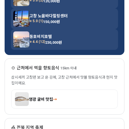
⭐ 5.0 (2)
120,000원
고창 노을바다힐링센터
⭐ 5.0 (1)
150,000원
동호비치호텔
⭐ 4.4 (12)
230,000원
🍲 근처에서 먹을 향토음식
15km 이내
삼시세끼 고창편 보고 온 김에, 고창 근처에서 맛볼 향토음식과 현지 맛
집이에요.
영광 굴비 맛집
→
🎪 전북 지역 축제