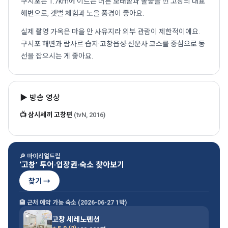
구시포는 1.7km에 이르는 너른 모래밭과 솔숲을 낀 고창의 대표
해변으로, 갯벌 체험과 노을 풍경이 좋아요.
실제 촬영 가옥은 마을 안 사유지라 외부 관람이 제한적이에요.
구시포 해변과 람사르 습지·고창읍성·선운사 코스를 중심으로 동
선을 잡으시는 게 좋아요.
▶ 방송 영상
📺 삼시세끼 고창편
(tvN, 2016)
🔎 마이리얼트립
‘고창’ 투어·입장권·숙소 찾아보기
찾기 →
🏨 근처 예약 가능 숙소 (2026-06-27 1박)
고창 세레노펜션