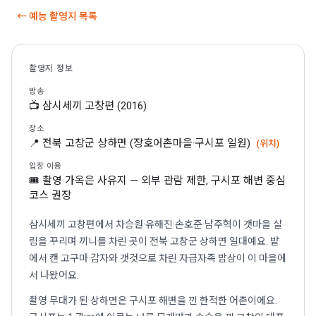
← 예능 촬영지 목록
촬영지 정보
방송
📺 삼시세끼 고창편 (2016)
장소
📍 전북 고창군 상하면 (장호어촌마을·구시포 일원)
(위치)
입장·이용
🎟 촬영 가옥은 사유지 — 외부 관람 제한, 구시포 해변 중심
코스 권장
삼시세끼 고창편에서 차승원·유해진·손호준·남주혁이 갯마을 살
림을 꾸리며 끼니를 차린 곳이 전북 고창군 상하면 일대예요. 밭
에서 캔 고구마·감자와 갯것으로 차린 자급자족 밥상이 이 마을에
서 나왔어요.
촬영 무대가 된 상하면은 구시포 해변을 낀 한적한 어촌이에요.