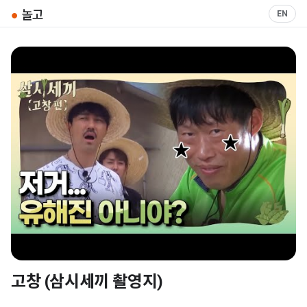
●
놀고
EN
고창 (삼시세끼 촬영지)
▶